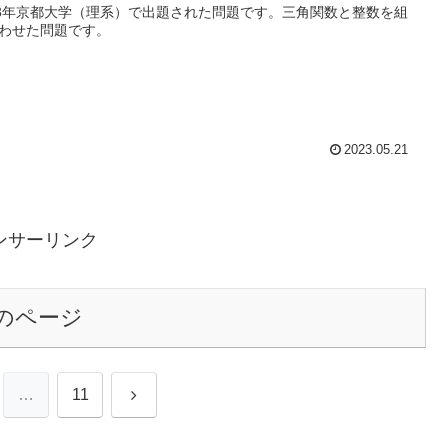
23年京都大学（理系）で出題された問題です。三角関数と整数を組
わせた問題です。
2023.05.21
ンサーリンク
のページ
次
…
11
へ