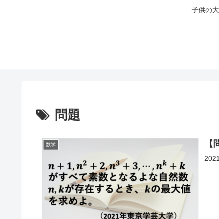
子供の大
問題
【
数学
20