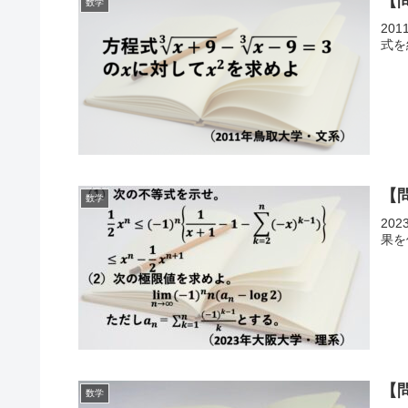
【
数学
20
式を
【
数学
20
果を
【
数学