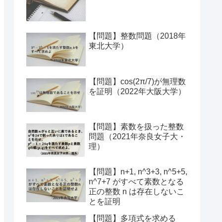
【問題】整数問題（2018年
東北大学）
【問題】cos(2π/7)が無理数
を証明（2022年大阪大学）
【問題】素数を扱った整数
問題（2021年奈良女子大・
理）
【問題】n+1, n^3+3, n^5+5,
n^7+7 がすべて素数となる
正の整数 n は存在しないこ
とを証明
【問題】多項式を求める