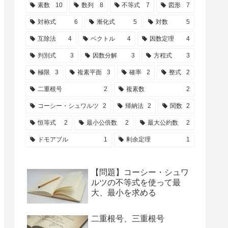
素数
10
数列
8
不等式
7
図形
7
対称式
6
漸化式
5
対数
5
互除法
4
ベクトル
4
因数定理
4
判別式
3
因数分解
3
方程式
3
極限
3
複素平面
3
確率
2
整式
2
二重根号
2
複素数
2
コーシー・シュワルツ
2
帰納法
2
関数
2
恒等式
2
最小公倍数
2
最大公約数
2
ドモアブル
1
剰余定理
1
【問題】コーシー・シュワ
ルツの不等式を使って最
大、最小を求める
二重根号、三重根号