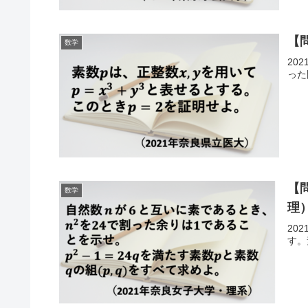
【
数学
20
った
【
数学
理
20
す。