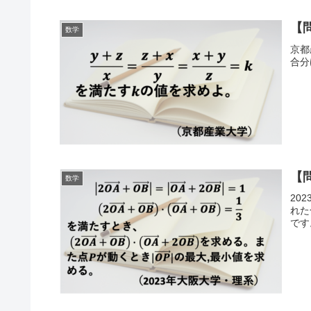
【
数学
京都
合分
【
数学
20
れた
です