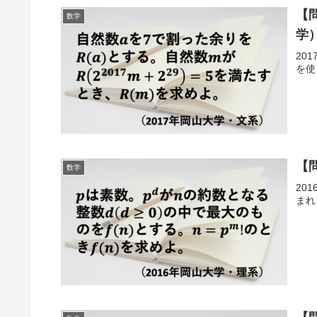
【
数学
学
20
を使
【
数学
20
まれ