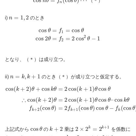
cos
=
(
cos
)
⋯
n
θ
f
θ
（
＊
）
n
=
1
,
2
i)
n
のとき
cos
=
=
cos
θ
f
θ
1
2
cos
2
=
=
2
cos
−
1
θ
f
θ
2
となり、（＊）は成り立つ。
=
,
+
1
ii)
n
k
k
のとき（＊）が成り立つと仮定する。
cos
(
+
2
)
+
cos
=
2
cos
(
+
1
)
cos
k
θ
k
θ
k
θ
θ
∴
cos
(
+
2
)
=
2
cos
(
+
1
)
cos
–
cos
k
θ
k
θ
θ
k
θ
(
cos
)
=
2
(
cos
)
cos
−
(
cos
f
θ
f
θ
θ
f
θ
+
2
+
1
k
k
k
+
1
cos
+
2
2
×
2
=
2
k
k
上記式から
θ
の
k
乗は
を係数に