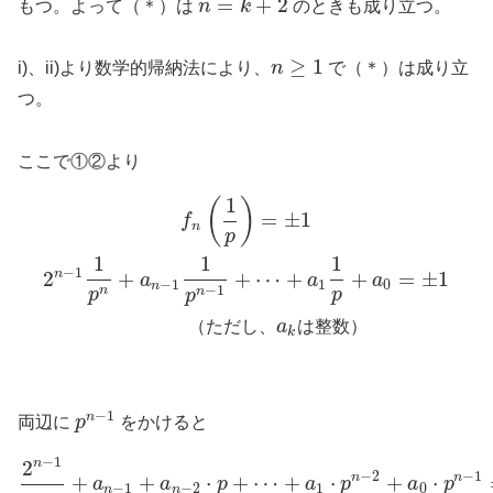
=
+
2
もつ。よって（＊）は
n
k
のときも成り立つ。
≥
1
i)、ii)より数学的帰納法により、
n
で（＊）は成り立
つ。
ここで①②より
1
(
)
=
±
1
f
n
p
1
1
1
−
1
n
2
+
+
⋯
+
+
=
±
1
a
a
a
−
1
1
0
n
−
1
n
n
p
p
p
（
た
だ
し
、
a
は
整
数
）
k
−
1
n
両辺に
p
をかけると
−
1
2
n
−
2
−
1
n
n
+
+
⋅
+
⋯
+
⋅
+
⋅
a
a
p
a
p
a
p
−
1
−
2
1
0
n
n