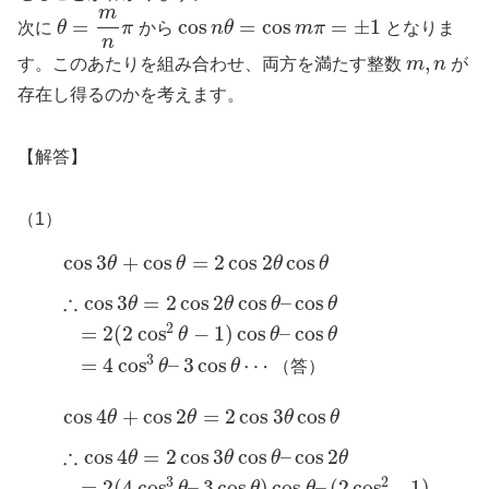
m
=
cos
=
cos
=
±
1
次に
θ
π
から
n
θ
m
π
となりま
n
,
す。このあたりを組み合わせ、両方を満たす整数
m
n
が
存在し得るのかを考えます。
【解答】
（1）
cos
3
+
cos
=
2
cos
2
cos
θ
θ
θ
θ
∴
cos
3
=
2
cos
2
cos
–
cos
θ
θ
θ
θ
2
=
2
(
2
cos
−
1
)
cos
–
cos
θ
θ
θ
3
=
4
cos
–
3
cos
⋯
θ
θ
（
答
）
cos
4
+
cos
2
=
2
cos
3
cos
θ
θ
θ
θ
∴
cos
4
=
2
cos
3
cos
–
cos
2
θ
θ
θ
θ
3
2
=
2
(
4
cos
–
3
cos
)
cos
–
(
2
cos
−
1
)