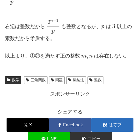
p
−
1
2
n
3
右辺は整数だから
も整数となるが、
p
は
以上の
p
素数だから矛盾する。
,
以上より、①②を満たす正の整数
m
n
は存在しない。
数学
三角関数
問題
帰納法
整数
スポンサーリンク
シェアする
X
Facebook
はてブ
LINE
コピー