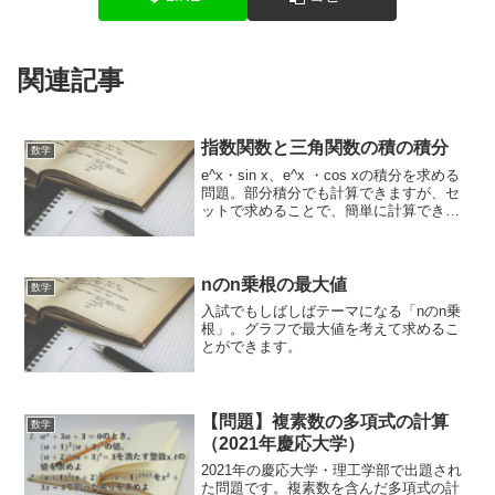
関連記事
指数関数と三角関数の積の積分
数学
e^x・sin x、e^x ・cos xの積分を求める
問題。部分積分でも計算できますが、セ
ットで求めることで、簡単に計算できま
す。
nのn乗根の最大値
数学
入試でもしばしばテーマになる「nのn乗
根」。グラフで最大値を考えて求めるこ
とができます。
【問題】複素数の多項式の計算
数学
（2021年慶応大学）
2021年の慶応大学・理工学部で出題され
た問題です。複素数を含んだ多項式の計