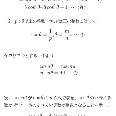
θ
θ
θ
4
2
=
8
cos
–
8
cos
+
1
⋯
θ
θ
（
答
）
3
,
（2）
p
：
以上の整数、
m
n
は正の整数に対して、
1
m
cos
=
,
=
⋯
θ
θ
π
①
p
n
が成り立つとする。①より
cos
=
cos
n
θ
m
π
cos
=
±
1
⋯
n
θ
②
cos
cos
cos
次に
n
θ
が
θ
の
n
次式で表せ、
θ
の
n
乗の係
−
1
2
n
数が
、他のすべての係数が整数となることを示す。