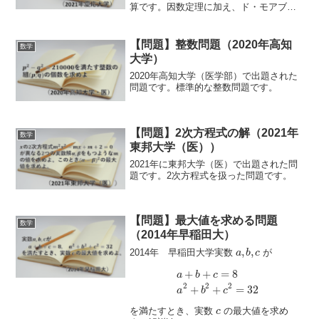
算です。因数定理に加え、ド・モアブル
の定理を使い、複素数のn乗を計算しま
す。
【問題】整数問題（2020年高知
数学
大学）
2020年高知大学（医学部）で出題された
問題です。標準的な整数問題です。
【問題】2次方程式の解（2021年
数学
東邦大学（医））
2021年に東邦大学（医）で出題された問
題です。2次方程式を扱った問題です。
【問題】最大値を求める問題
数学
（2014年早稲田大）
,
,
2014年 早稲田大学実数
が
a
b
c
+
+
=
8
a
b
c
2
2
2
+
+
=
32
a
b
c
を満たすとき、実数
の最大値を求め
c