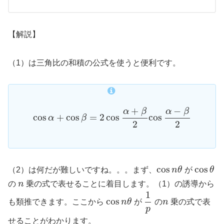
【解説】
（1）は三角比の和積の公式を使うと便利です。
+
−
α
β
α
β
cos
+
cos
=
2
cos
cos
α
β
2
2
cos
cos
（2）は何だが難しいですね。。。まず、
n
θ
が
θ
の
n
乗の式で表せることに着目します。（1）の誘導から
1
cos
も類推できます。ここから
n
θ
が
の
n
乗の式で表
p
せることがわかります。