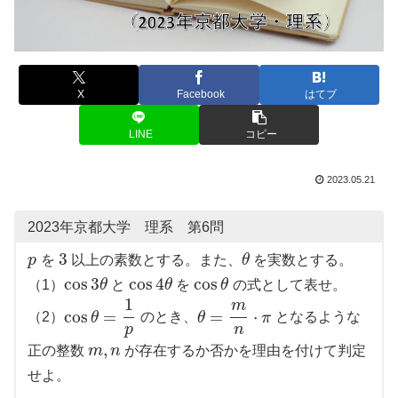
X
Facebook
はてブ
LINE
コピー
2023.05.21
2023年京都大学 理系 第6問
3
p
を
以上の素数とする。また、
θ
を実数とする。
cos
3
cos
4
cos
（1）
θ
と
θ
を
θ
の式として表せ。
1
m
cos
=
=
⋅
（2）
θ
のとき、
θ
π
となるような
p
n
,
正の整数
m
n
が存在するか否かを理由を付けて判定
せよ。