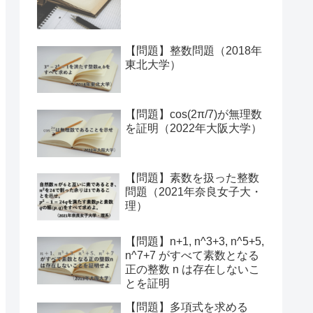
【問題】整数問題（2018年
東北大学）
【問題】cos(2π/7)が無理数
を証明（2022年大阪大学）
【問題】素数を扱った整数
問題（2021年奈良女子大・
理）
【問題】n+1, n^3+3, n^5+5,
n^7+7 がすべて素数となる
正の整数 n は存在しないこ
とを証明
【問題】多項式を求める