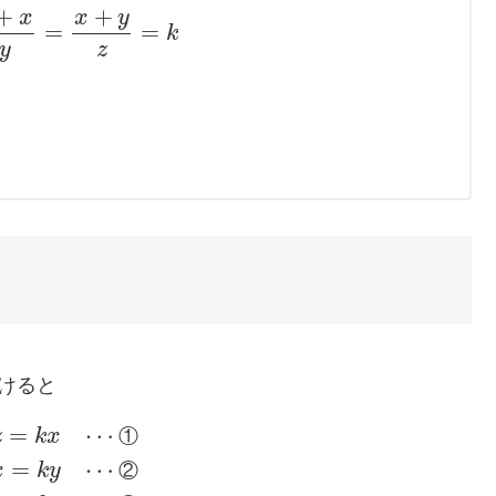
+
+
x
x
y
=
=
k
y
z
けると
=
⋯
z
k
x
①
=
⋯
x
k
y
②