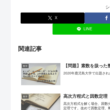
シ
X
LINE
関連記事
【問題】素数を扱った整
数学
2020年鹿児島大学で出題さ
高次方程式と因数定理
数学
高次方程式を解く場合、因数
定理です。改めて因数定理、