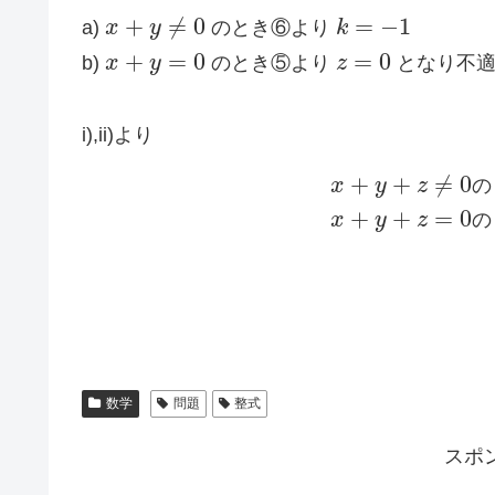
+
≠
0
=
−
1
a)
x
y
のとき⑥より
k
+
=
0
=
0
b)
x
y
のとき⑤より
z
となり不
i),ii)より
+
+
≠
0
x
y
z
の
+
+
=
0
x
y
z
の
数学
問題
整式
スポ