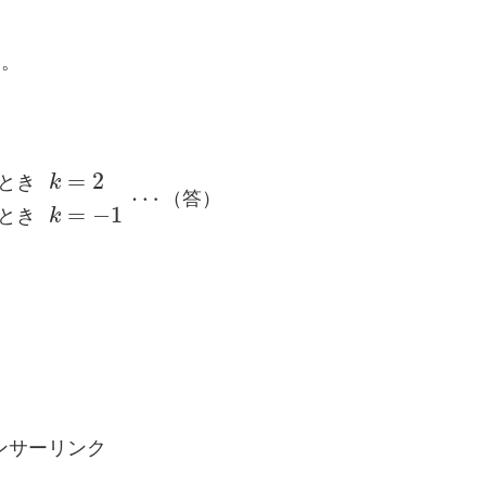
適。
=
2
と
き
k
⋯
（
答
）
=
−
1
と
き
k
ンサーリンク