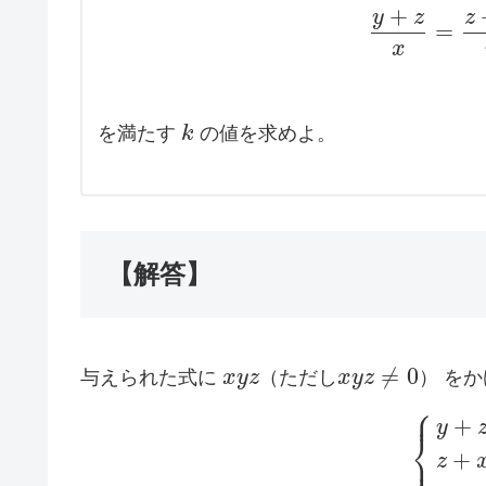
+
y
z
z
=
x
を満たす
k
の値を求めよ。
【解答】
≠
0
与えられた式に
x
y
z
（
た
だ
し
x
y
z
）
をか
⎧
⎪
+
y
⎨
⎩
⎪
+
z