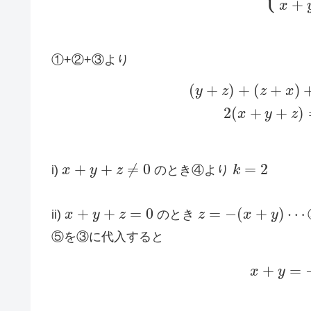
+
x
①+②+③より
(
+
)
+
(
+
)
y
z
z
x
2
(
+
+
)
x
y
z
+
+
≠
0
=
2
i)
x
y
z
のとき④より
k
+
+
=
0
=
−
(
+
)
⋯
ii)
x
y
z
のとき
z
x
y
⑤を③に代入すると
+
=
x
y