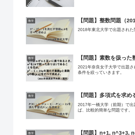
【問題】整数問題（20
数学
2018年東北大学で出題された問
【問題】素数を扱った整
数学
2021年奈良女子大学で出題
条件を絞っていきます。
【問題】多項式を求める
数学
2017年一橋大学（前期）で
ば、比較的簡単な問題です。
【問題】n+1, n^3+3,
数学