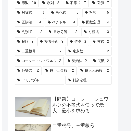
素数
10
数列
8
不等式
7
図形
7
対称式
6
漸化式
5
対数
5
互除法
4
ベクトル
4
因数定理
4
判別式
3
因数分解
3
方程式
3
極限
3
複素平面
3
確率
2
整式
2
二重根号
2
複素数
2
コーシー・シュワルツ
2
帰納法
2
関数
2
恒等式
2
最小公倍数
2
最大公約数
2
ドモアブル
1
剰余定理
1
【問題】コーシー・シュワ
ルツの不等式を使って最
大、最小を求める
二重根号、三重根号