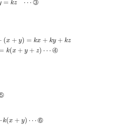
=
⋯
y
k
z
③
+
(
+
)
=
+
+
x
y
k
x
k
y
k
z
=
(
+
+
)
⋯
k
x
y
z
④
⑤
−
(
+
)
⋯
k
x
y
⑥