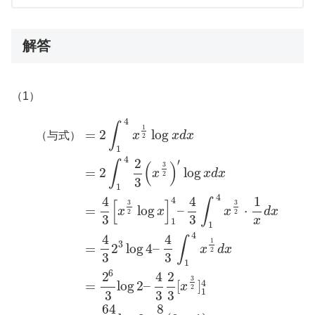
解答
（1）
4
∫
1
=
2
log
（
与
式
）
x
x
d
x
2
1
4
2
′
∫
(
)
3
=
2
log
x
x
d
x
2
3
1
4
4
4
1
4
∫
[
]
3
3
=
log
–
⋅
x
x
x
d
x
2
2
3
3
x
1
1
4
4
4
∫
1
3
=
2
log
4
–
x
d
x
2
3
3
1
6
2
4
2
3
4
=
log
2
–
[
]
x
2
1
3
3
3
64
8