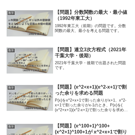
【問題】分数関数の最大・最小値
数学
（1992年東工大）
1992年東工大（前期）の問題です。分数
関数の最大、最小を考える問題です。
【問題】連立3次方程式（2021年
数学
千葉大学・後期）
2021年千葉大学・後期で出題された問題
です。
【問題】(x^2+x+1)(x^2-x+1)で割
数学
った余りを求める問題
P(x)をx^2+x+1で割った余りがx+1、x^2-
x+1で割った余りがx-1のとき、P(x)を(
(x^2+x+1)(x^2-x+1)で割った余りを求める
問題です。
【問題】(x^100+1)^100+
数学
(x^2+1)^100+1が x^2+x+1で割り