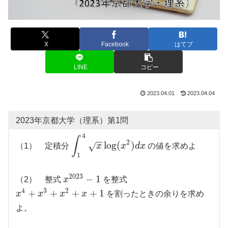
X
Facebook
はてブ
LINE
コピー
2023.04.01
2023.04.04
2023年京都大学（理系）第1問
4
∫
−
−
2
log
(
)
√
（1） 定積分
x
x
d
x
の値を求めよ
1
2023
−
1
（2） 整式
x
を整式
4
3
2
+
+
+
+
1
x
x
x
x
を割ったときの余りを求め
よ。