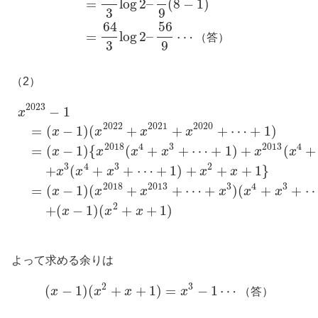
=
log
2
–
(
8
−
1
)
3
9
64
56
=
log
2
–
⋯
（
答
）
3
9
（2）
2023
−
1
x
2022
2021
2020
=
(
−
1
)
(
+
+
+
⋯
+
1
)
x
x
x
x
2018
4
3
2013
4
=
(
−
1
)
{
(
+
+
⋯
+
1
)
+
(
+
x
x
x
x
x
x
3
4
3
2
+
(
+
+
⋯
+
1
)
+
+
+
1
}
x
x
x
x
x
2018
2013
3
4
3
=
(
−
1
)
(
+
+
⋯
+
)
(
+
+
x
x
x
x
x
x
2
+
(
−
1
)
(
+
+
1
)
x
x
x
よって求める余りは
2
3
(
−
1
)
(
+
+
1
)
=
−
1
⋯
x
x
x
x
（
答
）