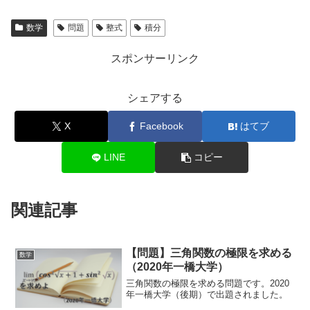
数学
問題
整式
積分
スポンサーリンク
シェアする
X
Facebook
はてブ
LINE
コピー
関連記事
【問題】三角関数の極限を求める
数学
（2020年一橋大学）
三角関数の極限を求める問題です。2020
年一橋大学（後期）で出題されました。