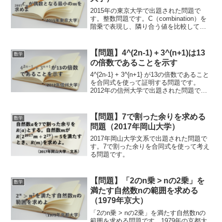
2015年の東京大学で出題された問題で
す。整数問題です。C（combination）を
階乗で表現し、隣り合う値を比較して求
めることができます。
【問題】4^(2n-1) + 3^(n+1)は13
数学
の倍数であることを示す
4^{2n-1} + 3^{n+1} が13の倍数であること
を合同式を使って証明する問題です。
2012年の信州大学で出題された問題で
す。
【問題】7で割った余りを求める
数学
問題（2017年岡山大学）
2017年岡山大学文系で出題された問題で
す。7で割った余りを合同式を使って考え
る問題です。
【問題】「2のn乗 > nの2乗」を
数学
満たす自然数nの範囲を求める
（1979年京大）
「2のn乗 > nの2乗」を満たす自然数nの
範囲を求める問題です。1979年の京都大