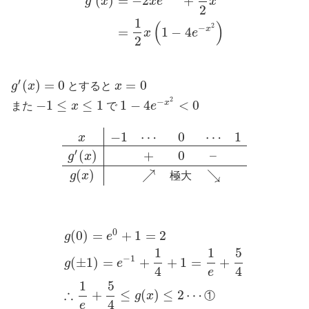
(
)
=
−
2
+
g
x
x
e
x
2
1
(
)
2
−
x
=
1
−
4
x
e
2
′
(
)
=
0
=
0
g
x
とすると
x
2
−
−
1
≤
≤
1
1
−
4
<
0
x
また
x
で
e
−
1
⋯
0
⋯
1
x
′
(
)
+
0
–
g
x
(
)
↗
↘
極
大
g
x
0
(
0
)
=
+
1
=
2
g
e
1
1
5
−
1
(
±
1
)
=
+
+
1
=
+
g
e
4
4
e
1
5
∴
+
≤
(
)
≤
2
⋯
g
x
①
4
e