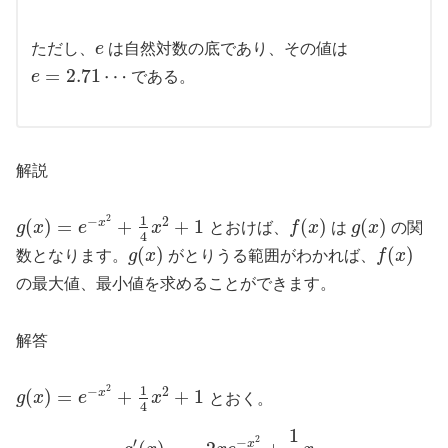
ただし、
e
は自然対数の底であり、その値は
=
2.71
⋯
e
である。
解説
2
1
−
2
(
)
=
+
+
1
(
)
(
)
x
g
x
e
x
とおけば、
f
x
は
g
x
の関
4
(
)
(
)
数となります。
g
x
がとりうる範囲がわかれば、
f
x
の最大値、最小値を求めることができます。
解答
2
1
−
2
(
)
=
+
+
1
x
g
x
e
x
とおく。
4
1
2
′
−
x