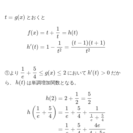
=
(
)
t
g
x
とおくと
1
(
)
=
+
=
(
)
f
x
t
h
t
t
(
−
1
)
(
+
1
)
1
t
t
′
(
)
=
1
−
=
h
t
2
2
t
t
1
5
′
+
≤
(
)
≤
2
(
)
>
0
①より
g
x
において
h
t
だか
4
e
(
)
ら、
h
t
は単調増加関数となる。
1
5
(
2
)
=
2
+
=
h
2
2
1
5
1
5
1
(
)
+
=
+
+
h
4
4
5
1
+
e
e
4
e
1
5
4
e
=
+
+
4
4
+
5