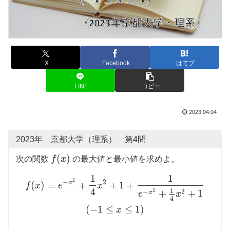
X
Facebook
はてブ
LINE
コピー
2023.04.04
2023年 京都大学（理系） 第4問
(
)
次の関数
f
x
の最大値と最小値を求めよ。
1
1
2
−
2
x
(
)
=
+
+
1
+
f
x
e
x
4
1
2
+
+
1
−
2
x
e
x
4
(
−
1
≤
≤
1
)
x