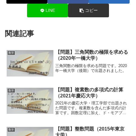
LINE
コピー
関連記事
【問題】三角関数の極限を求める
数学
（2020年一橋大学）
三角関数の極限を求める問題です。2020
年一橋大学（後期）で出題されました。
【問題】複素数の多項式の計算
数学
（2021年慶応大学）
2021年の慶応大学・理工学部で出題され
た問題です。複素数を含んだ多項式の計
算です。因数定理に加え、ド・モアブル
の定理を使い、複素数のn乗を計算しま
す。
【問題】整数問題（2015年東京
数学
大学）