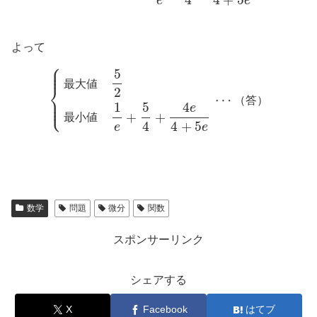
e
e
よって
⎧
⎪
⎪
5
最
大
値
⎨
2
⋯
⎪
（
答
）
⎩
⎪
1
5
4
e
+
+
最
小
値
4
4
+
5
e
e
数学
問題
微分
関数
スポンサーリンク
シェアする
X
Facebook
はてブ