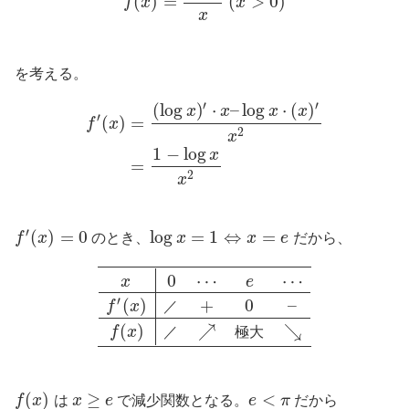
(
)
=
(
>
0
)
f
x
x
x
を考える。
′
′
(
log
)
⋅
–
log
⋅
(
)
x
x
x
x
′
(
)
=
f
x
2
x
1
−
log
x
=
2
x
′
(
)
=
0
log
=
1
⇔
=
f
x
のとき、
x
x
e
だから、
0
⋯
⋯
x
e
′
(
)
+
0
–
f
x
／
(
)
↗
↘
／
極
大
f
x
(
)
≥
<
f
x
は
x
e
で減少関数となる。
e
π
だから