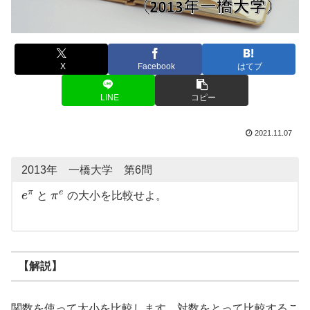
X
Facebook
はてブ
LINE
コピー
2021.11.07
2013年 一橋大学 第6問
π
e
e
と
π
の大小を比較せよ。
【解説】
関数を使って大小を比較します。対数をとって比較するこ