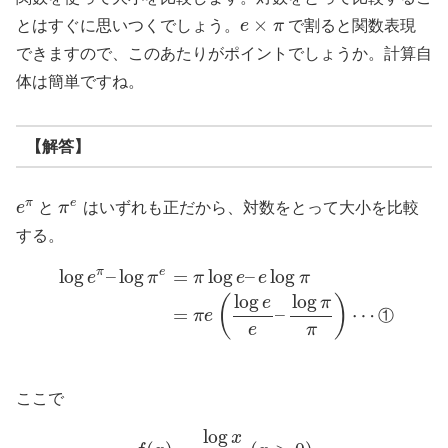
×
とはすぐに思いつくでしょう。
e
π
で割ると関数表現
できますので、このあたりがポイントでしょうか。計算自
体は簡単ですね。
【解答】
π
e
e
と
π
はいずれも正だから、対数をとって大小を比較
する。
π
e
log
–
log
=
log
–
log
e
π
π
e
e
π
log
log
(
)
e
π
=
–
⋯
π
e
①
e
π
ここで
log
x