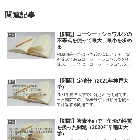
関連記事
【問題】コーシー・シュワルツの
数学
不等式を使って最大、最小を求め
る
相加相乗平均の不等式の次にメジャーな
不等式であるコーシー・シュワルツの不
等式。ここでは、コーシー・シュワルツ
の不等式を使った例題を紹介します。
【問題】定積分（2021年神戸大
数学
学）
2021年神戸大学で出題された問題です。
三角関数での置換積分や部分積分を使っ
て計算する問題です。
【問題】複素平面で三角形の性質
数学
を扱った問題（2020年早稲田大
学）