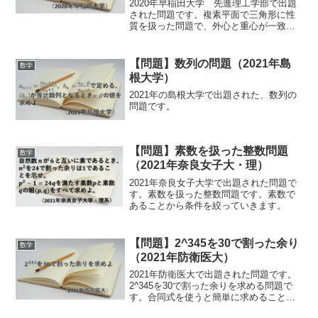
2020年早稲田大学 先進理工学部で出題
された問題です。複素平面で三角形に性
質を扱った問題で、外心と重心が一致す
る三角形は正三角形を証明する問題で
す。
【問題】数列の問題（2021年島
数学
根大学）
2021年の島根大学で出題された、数列の
問題です。
【問題】素数を扱った整数問題
数学
（2021年奈良女子大・理）
2021年奈良女子大学で出題された問題で
す。素数を扱った整数問題です。素数で
あることから条件を絞っていきます。
【問題】2^345を30で割った余り
数学
（2021年防衛医大）
2021年防衛医大で出題された問題です。
2^345を30で割った余りを求める問題で
す。合同式を使うと簡単に求めることが
できます。