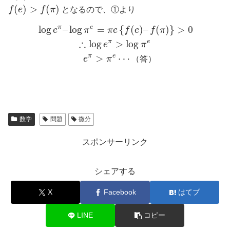
(
)
>
(
)
f
e
f
π
となるので、①より
π
e
log
–
log
=
{
(
)
–
(
)
}
>
0
e
π
π
e
f
e
f
π
∴
π
e
log
>
log
e
π
π
e
>
⋯
e
π
（
答
）
数学
問題
微分
スポンサーリンク
シェアする
X
Facebook
はてブ
LINE
コピー