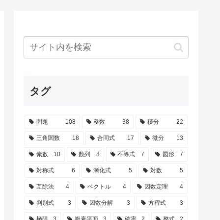
タグ
問題
108
整数
38
積分
22
三角関数
18
合同式
17
微分
13
素数
10
数列
8
不等式
7
図形
7
対称式
6
漸化式
5
対数
5
互除法
4
ベクトル
4
因数定理
4
判別式
3
因数分解
3
方程式
3
極限
3
複素平面
3
確率
2
整式
2