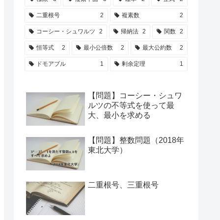
二重根号
2
複素数
2
コーシー・シュワルツ
2
帰納法
2
関数
2
恒等式
2
最小公倍数
2
最大公約数
2
ドモアブル
1
剰余定理
1
【問題】コーシー・シュワ
ルツの不等式を使って最
大、最小を求める
【問題】整数問題（2018年
東北大学）
二重根号、三重根号