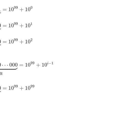

99
0
1
=
10
+
10

99
1
0
=
10
+
10

99
2
0
=
10
+
10










99
−
1
i
0
⋯
000
=
10
+
10
個

99
99
0
=
10
+
10