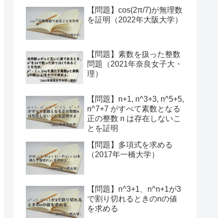
【問題】cos(2π/7)が無理数
を証明（2022年大阪大学）
【問題】素数を扱った整数
問題（2021年奈良女子大・
理）
【問題】n+1, n^3+3, n^5+5,
n^7+7 がすべて素数となる
正の整数 n は存在しないこ
とを証明
【問題】多項式を求める
（2017年一橋大学）
【問題】n^3+1、n^n+1が3
で割り切れるときのnの値
を求める