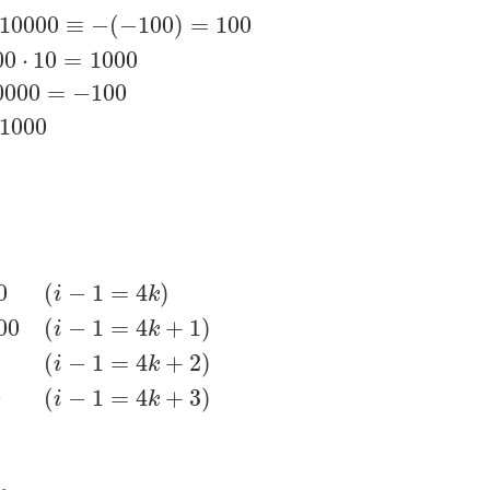
10000
≡
−
(
−
100
)
=
100
00
⋅
10
=
1000
0000
=
−
100
1000
0
(
−
1
=
4
)
i
k
00
(
−
1
=
4
+
1
)
i
k
(
−
1
=
4
+
2
)
i
k
0
(
−
1
=
4
+
3
)
i
k
。