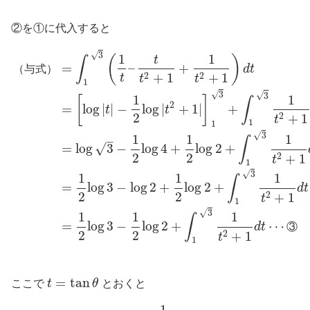
②を①に代入すると
√
3
1
1
(
)
t
∫
=
–
+
（
与
式
）
d
t
+
1
+
1
2
2
t
t
t
1
√
3
√
3
1
1
[
]
∫
2
=
log
|
|
−
log
|
+
1
|
+
t
t
2
+
1
2
t
1
1
√
3
1
1
1
–
∫
=
log
3
−
log
4
+
log
2
+
√
2
2
+
1
2
t
1
√
3
1
1
1
∫
=
log
3
−
log
2
+
log
2
+
d
t
2
2
+
1
2
t
1
√
3
1
1
1
∫
=
log
3
−
log
2
+
⋯
d
t
③
2
2
+
1
2
t
1
=
tan
ここで
t
θ
とおくと
1