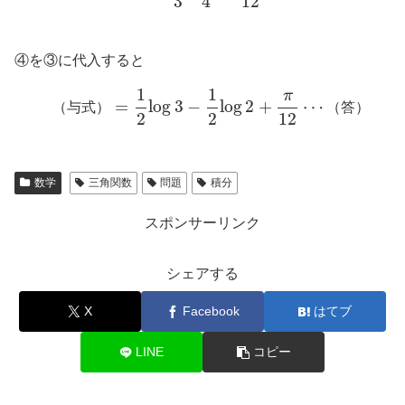
3
4
12
④を③に代入すると
1
1
π
=
log
3
−
log
2
+
⋯
（
与
式
）
（
答
）
2
2
12
数学
三角関数
問題
積分
スポンサーリンク
シェアする
X
Facebook
はてブ
LINE
コピー