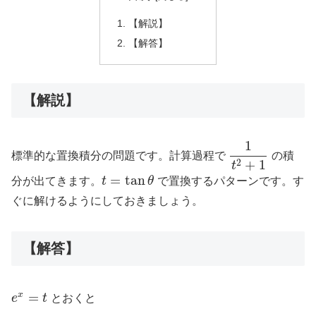
【解説】
【解答】
【解説】
1
標準的な置換積分の問題です。計算過程で
の積
+
1
2
t
=
tan
分が出てきます。
t
θ
で置換するパターンです。す
ぐに解けるようにしておきましょう。
【解答】
=
x
e
t
とおくと