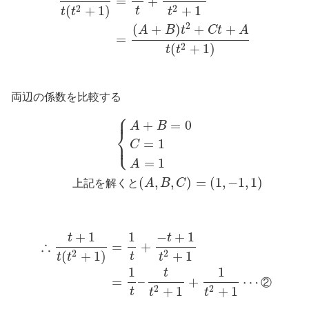
=
+
(
+
1
)
+
1
2
2
t
t
t
t
2
(
+
)
+
+
A
B
t
C
t
A
=
(
+
1
)
2
t
t
両辺の係数を比較する
⎧
⎪
+
=
0
A
B
⎨
⎩
⎪
=
1
C
=
1
A
(
,
,
)
=
(
1
,
−
1
,
1
)
上
記
を
解
く
と
A
B
C
+
1
1
−
+
1
t
t
∴
=
+
(
+
1
)
+
1
2
2
t
t
t
t
1
1
t
=
–
+
⋯
②
+
1
+
1
2
2
t
t
t