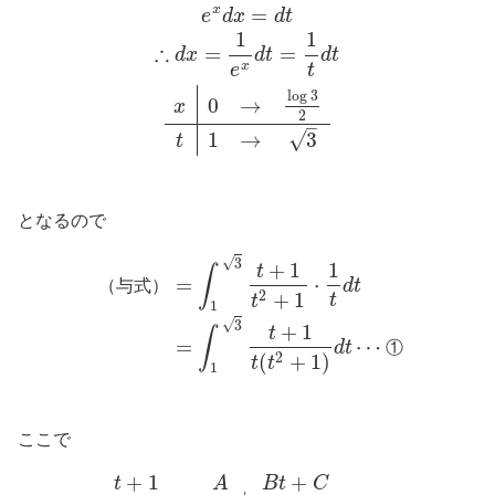
x
=
e
d
x
d
t
1
1
∴
=
=
d
x
d
t
d
t
x
e
t
log
3
0
→
x
2
–
√
1
→
3
t
となるので
√
3
+
1
1
t
∫
=
⋅
（
与
式
）
d
t
+
1
2
t
t
1
√
3
+
1
t
∫
=
⋯
d
t
①
(
+
1
)
2
t
t
1
ここで
+
1
+
t
A
B
t
C