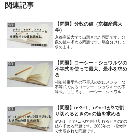
関連記事
【問題】分数の値（京都産業大
数学
学）
京都産業大学で出題された問題です。分
数の値を求める問題です。場合分けして
求めます。
【問題】コーシー・シュワルツの
数学
不等式を使って最大、最小を求め
る
相加相乗平均の不等式の次にメジャーな
不等式であるコーシー・シュワルツの不
等式。ここでは、コーシー・シュワルツ
の不等式を使った例題を紹介します。
【問題】n^3+1、n^n+1が3で割
数学
り切れるときのnの値を求める
n^3+1、n^n+1が3で割り切れるときのnの
値を求める問題です。2003年の一橋大学
で出題された問題です。