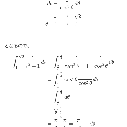
=
d
t
d
θ
cos
2
θ
–
√
1
→
3
π
π
→
θ
3
4
となるので、
π
√
3
1
1
1
∫
∫
3
=
⋅
d
t
d
θ
+
1
cos
2
2
2
tan
+
1
t
θ
θ
π
1
4
π
1
∫
3
2
=
cos
θ
d
θ
cos
2
θ
π
4
π
∫
3
=
d
θ
π
4
π
=
[
]
3
θ
π
4
π
π
π
=
–
=
⋯
④