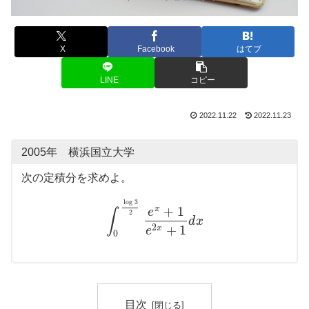
X
Facebook
はてブ
LINE
コピー
2022.11.22
2022.11.23
2005年 横浜国立大学
次の定積分を求めよ。
log
3
+
1
x
e
∫
2
d
x
+
1
2
x
e
0
目次