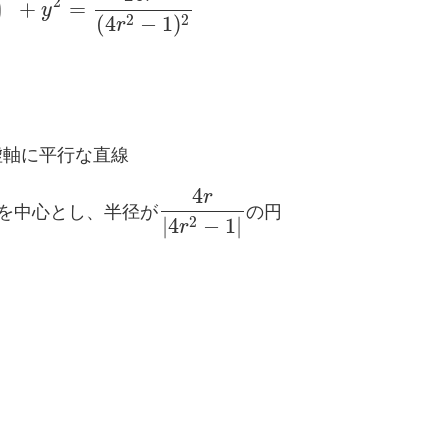
)
2
+
=
y
2
2
(
4
−
1
)
r
虚
軸
に
平
行
な
直
線
4
r
を
中
心
と
し
、
半
径
が
の
円
2
|
4
−
1
|
r