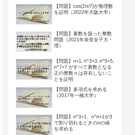
【問題】cos(2π/7)が無理数
を証明（2022年大阪大学）
【問題】素数を扱った整数
問題（2021年奈良女子大・
理）
【問題】n+1, n^3+3, n^5+5,
n^7+7 がすべて素数となる
正の整数 n は存在しないこ
とを証明
【問題】多項式を求める
（2017年一橋大学）
【問題】n^3+1、n^n+1が3
で割り切れるときのnの値
を求める