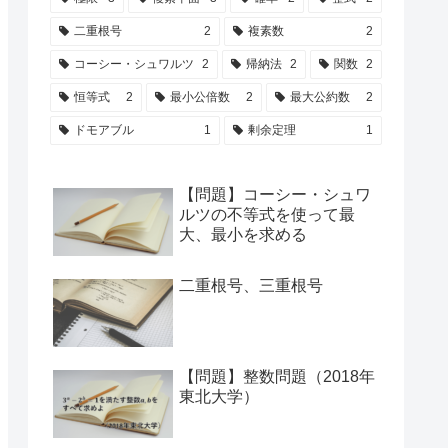
二重根号
2
複素数
2
コーシー・シュワルツ
2
帰納法
2
関数
2
恒等式
2
最小公倍数
2
最大公約数
2
ドモアブル
1
剰余定理
1
【問題】コーシー・シュワ
ルツの不等式を使って最
大、最小を求める
二重根号、三重根号
【問題】整数問題（2018年
東北大学）