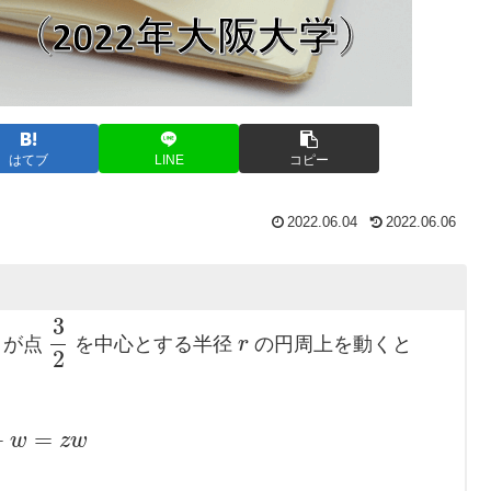
はてブ
LINE
コピー
2022.06.04
2022.06.06
3
が点
を中心とする半径
r
の円周上を動くと
2
+
=
w
z
w