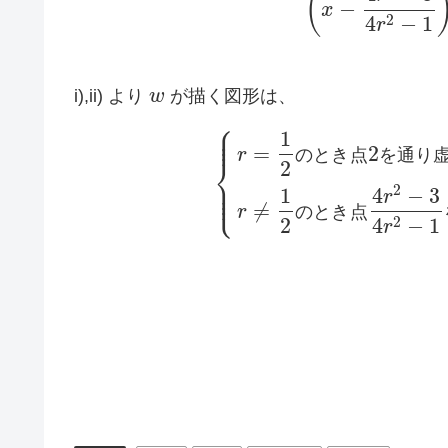
(
−
x
2
4
−
1
r
i),ii) より
w
が描く図形は、
⎧
⎪
⎪
1
⎪
=
2
r
の
と
き
点
を
通
り
⎨
2
⎪
⎪
2
⎩
⎪
1
4
−
3
r
≠
r
の
と
き
点
2
2
4
−
1
r