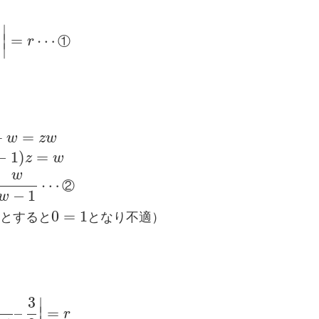
∣
∣
=
⋯
r
①
∣
+
=
w
z
w
−
1
)
=
z
w
w
⋯
②
−
1
w
0
=
1
と
す
る
と
と
な
り
不
適
）
3
∣
–
∣
=
r