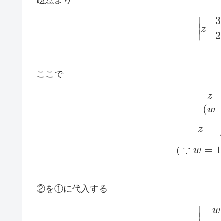
3
∣
∣
–
z
∣
2
ここで
z
(
w
=
z
∵
=
1
（
w
②を①に代入する
∣
w
∣