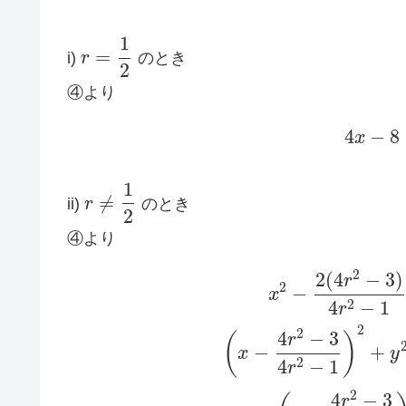
1
=
i)
r
のとき
2
④より
4
−
8
x
1
≠
ii)
r
のとき
2
④より
2
2
(
4
−
3
)
r
2
−
x
2
4
−
1
r
2
2
4
−
3
(
)
r
−
+
x
y
2
4
−
1
r
2
4
−
3
r