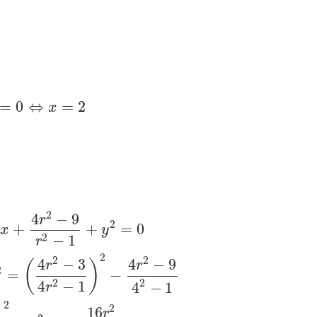
=
0
⇔
=
2
x
2
4
−
9
r
2
+
+
=
0
x
y
2
−
1
r
2
2
2
4
−
3
4
−
9
(
)
r
r
2
=
−
2
2
4
−
1
4
−
1
r
2
2
16
r