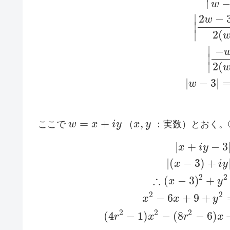
∣
w
2
−
∣
w
∣
2
(
∣
∣
−
∣
2
(
∣
|
−
3
|
w
=
+
,
ここで
w
x
i
y
（
x
y
：実数）とおく。
|
+
−
3
x
i
y
|
(
−
3
)
+
x
i
y
2
2
∴
(
−
3
)
+
x
y
2
2
−
6
+
9
+
x
x
y
2
2
2
(
4
−
1
)
−
(
8
−
6
)
r
x
r
x