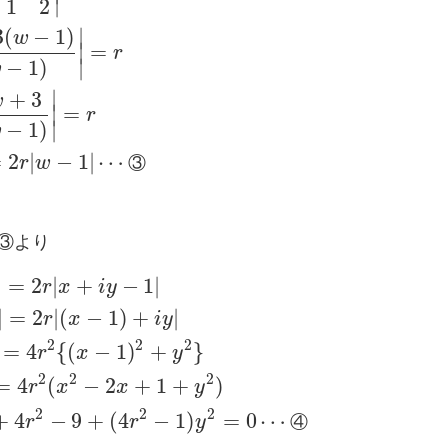
∣
−
1
2
3
(
−
1
)
∣
w
∣
=
r
−
1
)
∣
w
∣
+
3
w
∣
=
r
−
1
)
∣
w
=
2
|
−
1
|
⋯
r
w
③
③より
|
=
2
|
+
−
1
|
r
x
i
y
|
=
2
|
(
−
1
)
+
|
r
x
i
y
2
2
2
=
4
{
(
−
1
)
+
}
r
x
y
2
2
2
=
4
(
−
2
+
1
+
)
r
x
x
y
2
2
2
+
4
−
9
+
(
4
−
1
)
=
0
⋯
r
r
y
④