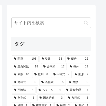
タグ
問題
108
整数
38
積分
22
三角関数
18
合同式
17
微分
13
素数
10
数列
8
不等式
7
図形
7
対称式
6
漸化式
5
対数
5
互除法
4
ベクトル
4
因数定理
4
判別式
3
因数分解
3
方程式
3
極限
3
複素平面
3
確率
2
整式
2