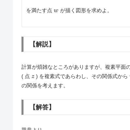
を満たす点
w
が描く図形を求めよ。
【解説】
計算が煩雑なところがありますが、複素平面
( 点
z
) を複素式であらわし、その関係式から
の関係を考えます。
【解答】
題意より