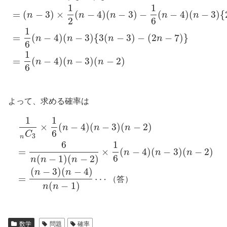
1
1
=
(
−
3
)
×
(
−
4
)
(
−
3
)
−
(
−
4
)
(
−
3
)
{
n
n
n
n
n
2
6
1
=
(
−
4
)
(
−
3
)
{
3
(
−
3
)
−
(
2
−
7
)
}
n
n
n
n
6
1
=
(
−
4
)
(
−
3
)
(
−
2
)
n
n
n
6
よって、求める確率は
1
1
×
(
−
4
)
(
−
3
)
(
−
2
)
n
n
n
6
C
3
n
6
1
=
×
(
−
4
)
(
−
3
)
(
−
2
)
n
n
n
6
(
−
1
)
(
−
2
)
n
n
n
(
−
3
)
(
−
4
)
n
n
=
⋯
（
答
）
(
−
1
)
n
n
数学
問題
確率