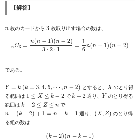
【解答】
3
n
枚のカードから
枚取り出す場合の数は、
(
−
1
)
(
−
2
)
1
n
n
n
=
=
(
−
1
)
(
−
2
)
C
n
n
n
3
n
3
⋅
2
⋅
1
6
である。
=
(
=
3
,
4
,
5
,
⋯
,
−
2
)
Y
k
k
n
とすると、
X
のとり得
1
≤
≤
−
2
−
2
る範囲は
X
k
で
k
通り、
Y
のとり得る
+
2
≤
≤
範囲は
k
Z
n
で
−
(
−
2
)
+
1
=
−
−
1
(
,
)
n
k
n
k
通り。
X
Z
のとり得
る組の数は
(
−
2
)
(
−
−
1
)
k
n
k