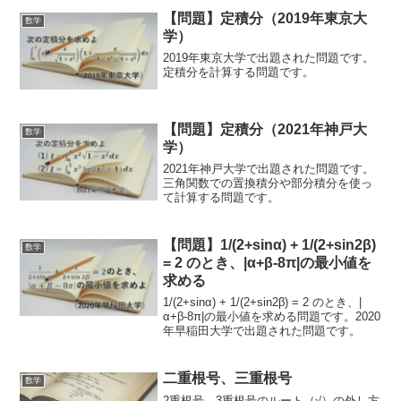
【問題】定積分（2019年東京大
数学
学）
2019年東京大学で出題された問題です。
定積分を計算する問題です。
【問題】定積分（2021年神戸大
数学
学）
2021年神戸大学で出題された問題です。
三角関数での置換積分や部分積分を使っ
て計算する問題です。
【問題】1/(2+sinα) + 1/(2+sin2β)
数学
= 2 のとき、|α+β-8π|の最小値を
求める
1/(2+sinα) + 1/(2+sin2β) = 2 のとき、|
α+β-8π|の最小値を求める問題です。2020
年早稲田大学で出題された問題です。
二重根号、三重根号
数学
2重根号、3重根号のルート（√）の外し方