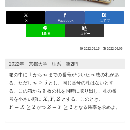
X
Facebook
はてブ
LINE
コピー
2022.03.15
2022.06.06
2022年 京都大学 理系 第2問
1
箱の中に
から
n
までの番号がついた
n
枚の札があ
≥
5
る。ただし
n
とし、同じ番号の札はないとす
3
る。この箱から
枚の札を同時に取り出し、札の番
,
,
号を小さい順に
X
Y
Z
とする。このとき、
−
≥
2
−
≥
2
Y
X
かつ
Z
Y
となる確率を求めよ。