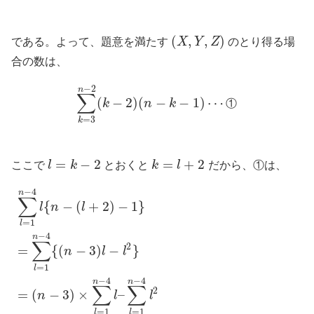
(
,
,
)
である。よって、題意を満たす
X
Y
Z
のとり得る場
合の数は、
−
2
n
∑
(
−
2
)
(
−
−
1
)
⋯
k
n
k
①
=
3
k
=
−
2
=
+
2
ここで
l
k
とおくと
k
l
だから、①は、
−
4
n
∑
{
−
(
+
2
)
−
1
}
l
n
l
=
1
l
−
4
n
∑
2
=
{
(
−
3
)
−
}
n
l
l
=
1
l
−
4
−
4
n
n
∑
∑
2
=
(
−
3
)
×
–
n
l
l
=
1
=
1
l
l