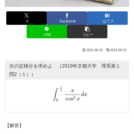
X
Facebook
はてブ
LINE
コピー
2021.06.15
2021.06.23
次の定積分を求めよ （2019年京都大学 理系第１
問2（１））
π
x
∫
4
d
x
cos
2
x
0
【解答】