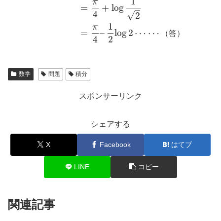
1
π
=
+
log
–
4
√
2
1
π
=
–
log
2
⋯
⋯
（
答
）
4
2
数学
問題
積分
スポンサーリンク
シェアする
X
Facebook
はてブ
LINE
コピー
関連記事