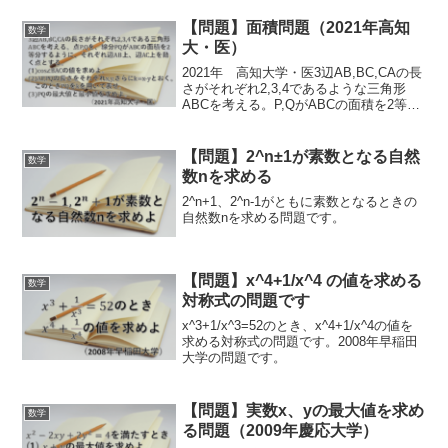
【問題】面積問題（2021年高知
数学
大・医）
2021年 高知大学・医3辺AB,BC,CAの長
さがそれぞれ2,3,4であるような三角形
ABCを考える。P,QがABCの面積を2等分
するように、それぞれ辺AB上、辺AC上
を動く点とする。このとき、次の問に答
えよ。(1) cos∠BACの値を...
【問題】2^n±1が素数となる自然
数学
数nを求める
2^n+1、2^n-1がともに素数となるときの
自然数nを求める問題です。
【問題】x^4+1/x^4 の値を求める
数学
対称式の問題です
x^3+1/x^3=52のとき、x^4+1/x^4の値を
求める対称式の問題です。2008年早稲田
大学の問題です。
【問題】実数x、yの最大値を求め
数学
る問題（2009年慶応大学）