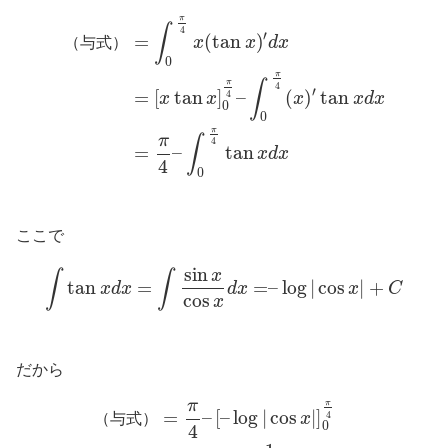
π
∫
4
′
=
(
tan
)
（
与
式
）
x
x
d
x
0
π
∫
π
4
′
=
[
tan
]
–
(
)
tan
4
x
x
x
x
d
x
0
0
π
π
∫
4
=
–
tan
x
d
x
4
0
ここで
sin
x
∫
∫
tan
=
=
–
log
|
cos
|
+
x
d
x
d
x
x
C
cos
x
だから
π
π
=
–
[
–
log
|
cos
|
]
4
（
与
式
）
x
0
4