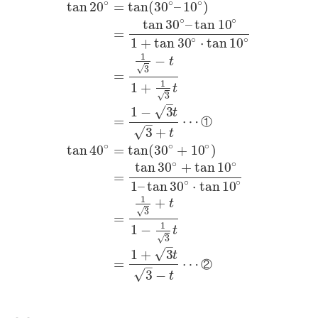
∘
∘
∘
tan
20
=
tan
(
30
–
10
)
∘
∘
tan
30
–
tan
10
=
∘
∘
1
+
tan
30
⋅
tan
10
1
−
t
√
3
=
1
1
+
t
√
3
–
√
1
−
3
t
=
⋯
①
–
√
3
+
t
∘
∘
∘
tan
40
=
tan
(
30
+
10
)
∘
∘
tan
30
+
tan
10
=
∘
∘
1
–
tan
30
⋅
tan
10
1
+
t
√
3
=
1
1
−
t
√
3
–
√
1
+
3
t
=
⋯
②
–
√
3
−
t