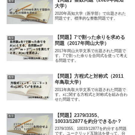
数学
大学）
2020年高知大学（医学部）で出題された
問題です。標準的な整数問題です。
【問題】7で割った余りを求める
数学
問題（2017年岡山大学）
2017年岡山大学文系で出題された問題で
す。7で割った余りを合同式を使って考え
る問題です。
【問題】方程式と対称式（2011
数学
年鳥取大学）
2011年鳥取大学文系で出題された問題で
す。xに関する方程式と対称式を組み合わ
せた問題です。
【問題】2379/3355、
数学
10033/12877を約分できるか？
2379/3355、10033/12877を約分する問題
です。ユークリッド互除法を使って、分