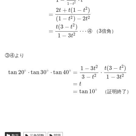
t
2
1
−
t
2
2
+
(
1
−
)
t
t
t
=
(
1
−
)
−
2
2
2
t
t
2
(
3
−
)
t
t
=
⋯
3
④
（
倍
角
）
1
−
3
2
t
③④より
2
2
(
3
−
)
1
−
3
t
t
t
∘
∘
∘
tan
20
⋅
tan
30
⋅
tan
40
=
⋅
3
−
1
−
3
2
2
t
t
=
t
∘
=
tan
10
（
証
明
終
了
）
数学
三角関数
問題