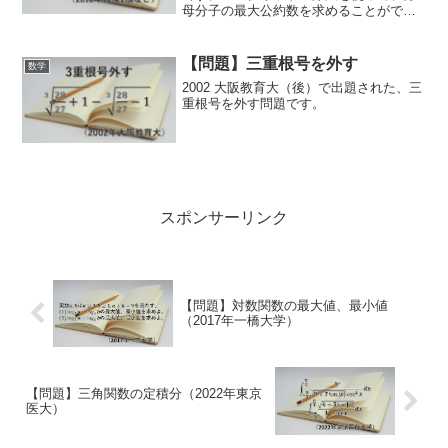
母分子の最大公約数を求めることができ
ます。
【問題】三重根号を外す
数学
2002 大阪教育大（後）で出題された、三
重根号を外す問題です。
スポンサーリンク
【問題】対数関数の最大値、最小値
（2017年一橋大学）
【問題】三角関数の定積分（2022年東京
医大）