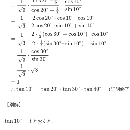
cos
20
–
1
cos
10
2
=
⋅
⋅
–
∘
sin
10
1
∘
√
3
cos
20
+
2
∘
∘
∘
1
2
cos
20
⋅
cos
10
–
cos
10
=
⋅
–
∘
∘
∘
2
cos
20
⋅
sin
10
+
sin
10
√
3
1
∘
∘
∘
2
⋅
(
cos
30
+
cos
10
)
–
cos
10
1
2
=
⋅
–
1
∘
∘
∘
√
3
2
⋅
(
sin
30
–
sin
10
)
+
sin
10
2
∘
1
cos
30
=
⋅
–
∘
sin
30
√
3
1
–
=
⋅
3
√
–
√
3
=
1
∘
∘
∘
∘
∴
tan
10
=
tan
20
⋅
tan
30
⋅
tan
40
（
証
明
終
了
【別解】
∘
tan
10
=
t
とおくと、