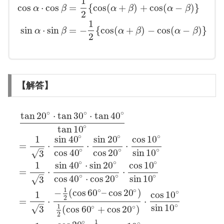
1
cos
⋅
cos
=
{
cos
(
+
)
+
cos
(
−
)
}
α
β
α
β
α
β
2
1
sin
⋅
sin
=
−
{
cos
(
+
)
−
cos
(
−
)
}
α
β
α
β
α
β
2
【解答】
∘
∘
∘
tan
20
⋅
tan
30
⋅
tan
40
∘
tan
10
∘
∘
∘
1
sin
40
sin
20
cos
10
=
⋅
⋅
⋅
–
∘
∘
∘
cos
40
cos
20
sin
10
√
3
∘
∘
∘
1
sin
40
⋅
sin
20
cos
10
=
⋅
⋅
–
∘
∘
∘
cos
40
⋅
cos
20
sin
10
√
3
1
∘
∘
−
(
cos
60
–
cos
20
)
∘
1
cos
10
2
=
⋅
⋅
–
∘
sin
10
1
∘
∘
√
3
(
cos
60
+
cos
20
)
2
1
∘
∘