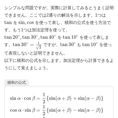
シンプルな問題ですが、実際に計算してみるとうまく証明
できません。ここでは2通りの解法を示します。1つは
tan
sin
,
cos
を
を使って表し、積和の公式を使う方法で
す。もう1つは加法定理を使って、
∘
∘
∘
∘
tan
20
,
tan
30
,
tan
40
tan
10
を
を使って表しま
1
∘
∘
∘
tan
30
=
tan
30
tan
10
す。
ですが、
も
を使っ
√
3
て表現しないと証明できません。
以下に積和の公式を示します。加法定理から計算できるよ
うにして覚えましょう。
積和の公式
1
sin
⋅
cos
=
{
sin
(
+
)
+
sin
(
−
)
}
α
β
α
β
α
β
2
1
cos
⋅
sin
=
{
sin
(
+
)
−
sin
(
−
)
}
α
β
α
β
α
β
2