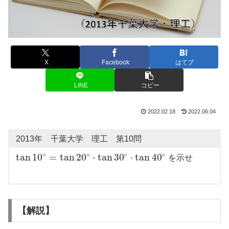
X
Facebook
はてブ
LINE
コピー
2022.02.18
2022.06.04
2013年 千葉大学 理工 第10問
∘
∘
∘
∘
tan
10
=
tan
20
⋅
tan
30
⋅
tan
40
を示せ
【解説】