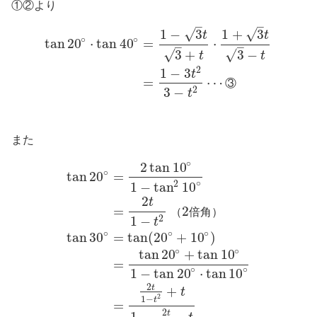
①②より
–
–
√
√
1
−
3
1
+
3
t
t
∘
∘
tan
20
⋅
tan
40
=
⋅
–
–
√
√
3
+
3
−
t
t
2
1
−
3
t
=
⋯
③
3
−
2
t
また
∘
2
tan
10
∘
tan
20
=
∘
2
1
−
tan
10
2
t
=
2
（
倍
角
）
1
−
2
t
∘
∘
∘
tan
30
=
tan
(
20
+
10
)
∘
∘
tan
20
+
tan
10
=
∘
∘
1
−
tan
20
⋅
tan
10
2
t
+
t
2
1
−
t
=
2
t
1
−
⋅