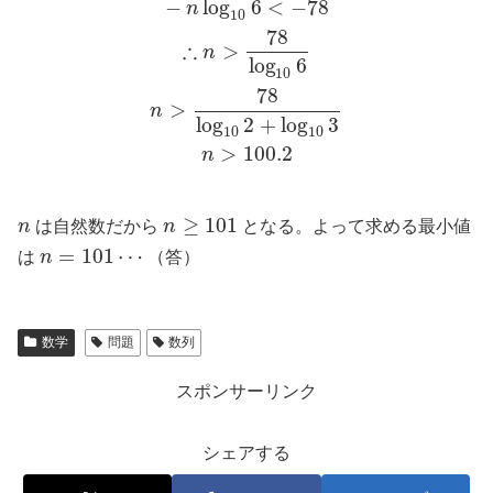
−
log
6
<
−
78
n
10
78
∴
>
n
log
6
10
78
>
n
log
2
+
log
3
10
10
>
100.2
n
≥
101
n
は自然数だから
n
となる。よって求める最小値
=
101
⋯
は
n
（答）
数学
問題
数列
スポンサーリンク
シェアする