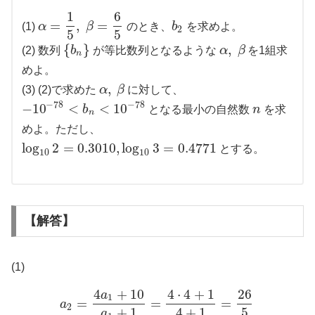
1
6
=
,
=
(1)
α
β
のとき、
b
を求めよ。
2
5
5
{
}
,
(2) 数列
b
が等比数列となるような
α
β
を1組求
n
めよ。
,
(3) (2)で求めた
α
β
に対して、
−
78
−
78
−
10
<
<
10
b
となる最小の自然数
n
を求
n
めよ。ただし、
log
2
=
0.3010
,
log
3
=
0.4771
とする。
10
10
【解答】
(1)
4
+
10
4
⋅
4
+
1
26
a
1
=
=
=
a
2
+
1
4
+
1
5
a