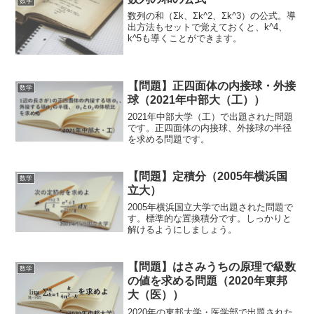
数学
数列の和（Σk、Σk^2、Σk^3）の公式。導
出方法もセットで覚えておくと、k^4、
k^5も導くことができます。
【問題】正四面体の内接球・外接
数学
球（2021年中部大（工））
2021年中部大学（工）で出題された問題
です。正四面体の内接球、外接球の半径
を求める問題です。
【問題】定積分（2005年横浜国
数学
立大）
2005年横浜国立大学で出題された問題で
す。標準的な置換積分です。しっかりと
解けるようにしましょう。
【問題】はさみうちの原理で級数
数学
の値を求める問題（2020年東邦
大（医））
2020年の東邦大学・医学部で出題された