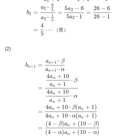
1
6
–
5
−
6
26
−
6
a
a
2
2
5
=
=
=
b
2
5
–
1
26
−
1
1
–
a
a
2
2
5
4
=
⋯
（
答
）
5
(2)
–
a
β
+
1
n
=
b
+
1
n
–
a
α
+
1
n
4
+
10
a
n
–
β
+
1
a
n
=
4
+
10
a
n
–
α
+
1
a
n
4
+
10
–
(
+
1
)
a
β
a
n
n
=
4
+
10
–
(
+
1
)
a
α
a
n
n
(
4
−
)
+
(
10
−
)
β
a
β
n
=
(
4
−
)
+
(
10
−
)
α
a
α
n