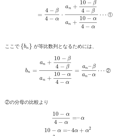
10
−
β
+
a
n
4
−
4
−
β
β
=
⋅
⋯
①
10
−
4
−
α
α
+
a
n
4
−
α
{
}
ここで
b
が等比数列となるためには、
n
10
−
β
+
a
n
–
4
−
a
β
β
n
=
=
⋯
b
②
n
10
−
–
α
a
α
n
+
a
n
4
−
α
②の分母の比較より
10
−
α
=
–
α
4
−
α
2
10
−
=
–
4
+
α
α
α