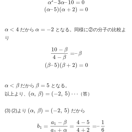
2
–
3
–
10
=
0
α
α
(
–
5
)
(
+
2
)
=
0
α
α
<
4
=
−
2
α
だから
α
となる。同様に②の分子の比較よ
り
10
−
β
=
–
β
4
−
β
(
–
5
)
(
+
2
)
=
0
β
β
<
=
5
α
β
だから
β
となる。
(
,
)
=
(
−
2
,
5
)
⋯
以上より、
α
β
（答）
(
,
)
=
(
−
2
,
5
)
(3) (2)より
α
β
だから
−
4
−
5
1
a
β
1
=
=
=
–
b
1
+
4
+
2
6
a
α
1