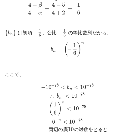
4
−
4
−
5
1
β
=
=
–
4
−
4
+
2
6
α
1
1
{
}
−
−
b
は初項
、公比
の等比数列だから、
n
6
6
n
1
(
)
=
–
b
n
6
ここで、
−
78
−
78
−
10
<
<
10
b
n
−
78
∴
|
|
<
10
b
n
n
1
(
)
−
78
<
10
6
−
−
78
n
6
<
10
10
両
辺
の
底
の
対
数
を
と
る
と