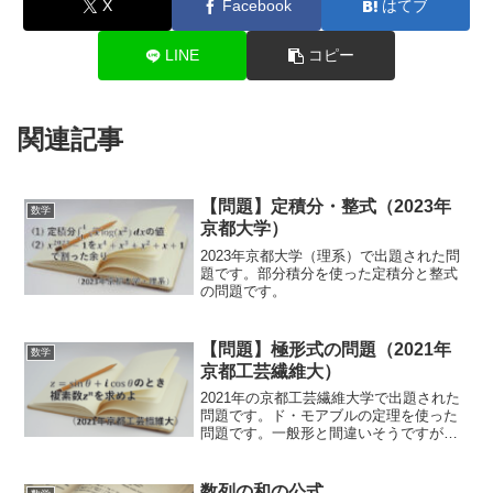
X
Facebook
はてブ
LINE
コピー
関連記事
【問題】定積分・整式（2023年
数学
京都大学）
2023年京都大学（理系）で出題された問
題です。部分積分を使った定積分と整式
の問題です。
【問題】極形式の問題（2021年
数学
京都工芸繊維大）
2021年の京都工芸繊維大学で出題された
問題です。ド・モアブルの定理を使った
問題です。一般形と間違いそうですが、
sinとcosが逆になっています。
数列の和の公式