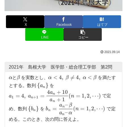
X
Facebook
はてブ
LINE
コピー
2021.09.14
2021年 島根大学 医学部・総合理工学部 第2問
<
4
,
≠
4
,
<
α
と
β
を実数とし、
α
β
α
β
を満たす
{
}
とする。数列
a
を
n
4
+
10
a
n
=
4
,
=
(
=
1
,
2
,
⋯
)
a
a
n
で定
1
+
1
n
+
1
a
n
–
a
β
n
{
}
=
(
=
1
,
2
,
⋯
)
め、数列
b
を
b
n
で定
n
n
–
a
α
n
める。このとき、次の問に答えよ。